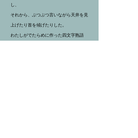
し、
それから、ぶつぶつ言いながら天井を見
上げたり首を傾げたりした。
わたしがでたらめに作った四文字熟語
を、
麦さんはしばらく一生懸命考えていた。