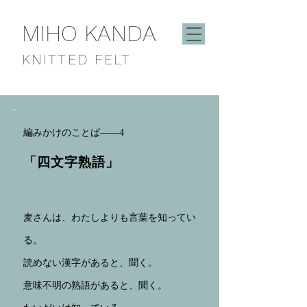
MIHO KANDA
KNITTED FELT
編みかけのことば——4
「四文字熟語
」
麦さんは、わたしよりも言葉を知ってい
る。
読めない漢字があると、聞く。
意味不明の熟語があると、聞く。